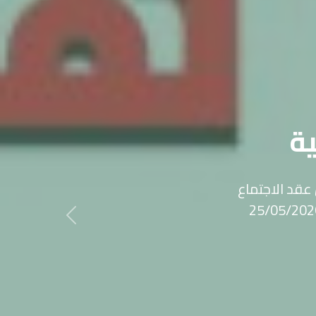
0&nbsp;تعلن&nbsp;جمعية برامج التربية
 صفي مدرسي وذلك
تقدم للعطاء مراعاة