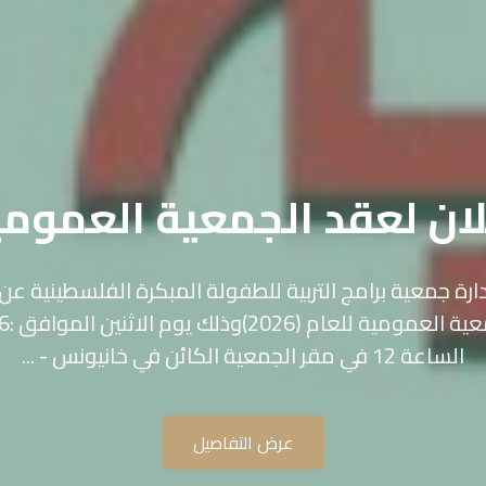
طاء توريد عطاء رقم: 03/2026
إعلان طرح عطاء توريدعطاء رقم: 3/2026
للطفولة المبكرة الفلسطينية&nbsp;عن طرح عطاء توريد أثاث
ضمن مشروع مراكز التعليم المبكر.&nbsp;فعلى الراغبين في ال
الشروط التالية:يجب ...
عرض التفاصيل